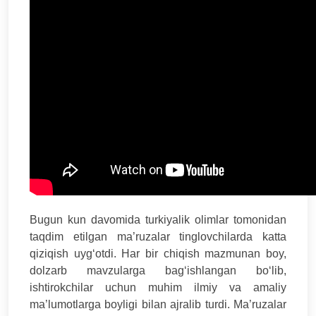
Bugun kun davomida turkiyalik olimlar tomonidan
taqdim etilgan ma’ruzalar tinglovchilarda katta
qiziqish uyg‘otdi. Har bir chiqish mazmunan boy,
dolzarb mavzularga bag‘ishlangan bo‘lib,
ishtirokchilar uchun muhim ilmiy va amaliy
ma’lumotlarga boyligi bilan ajralib turdi. Ma’ruzalar