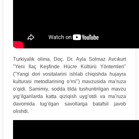
Тurkiyalik olima, Doç. Dr. Ayla Solmaz Avcıkurt
"Yeni İlaç Keşfinde Hücre Kültürü Yöntemleri"
("Yangi dori vositalarini ishlab chiqishda hujayra
kulturasi metodlarining o‘rni") mavzusida ma’ruza
o‘qidi. Samimiy, sodda tilda tushuntirilgan mavzu
yig‘ilganlarda katta qiziqish uyg‘otdi va ma’ruza
davomida tug‘ilgan savollarga batafsil javob
olishdi.